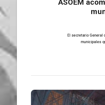
​ASOEM acomp
mun
​El secretario General
municipales q