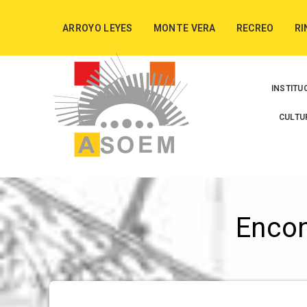
ARROYO LEYES
MONTE VERA
RECREO
RI
INSTITU
CULTU
Enco