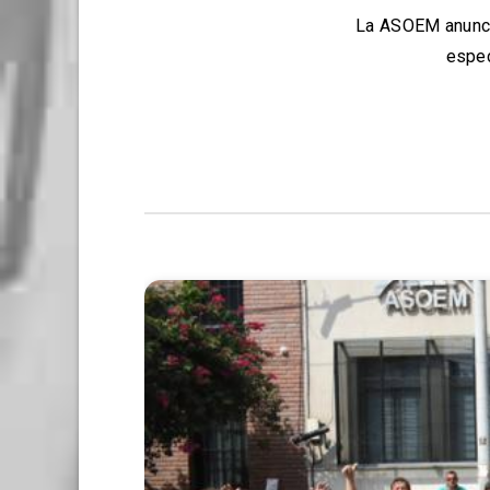
La ASOEM anunció
espec