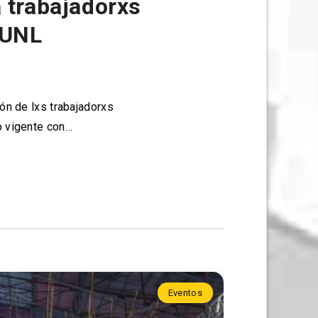
 trabajadorxs
 UNL
ión de lxs trabajadorxs
o vigente con…
Eventos