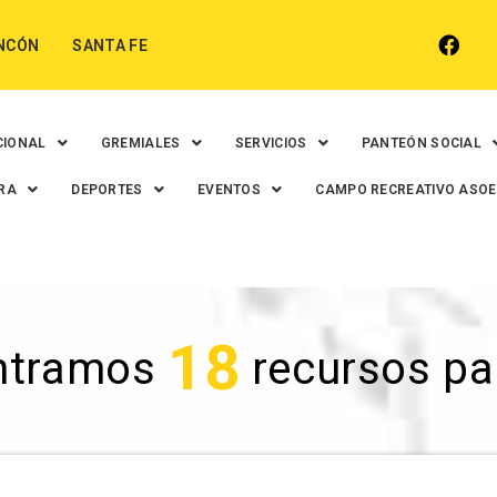
NCÓN
SANTA FE
CIONAL
GREMIALES
SERVICIOS
PANTEÓN SOCIAL
RA
DEPORTES
EVENTOS
CAMPO RECREATIVO ASO
18
ntramos
recursos para