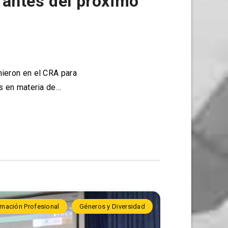
e antes del próximo
ieron en el CRA para
es en materia de…
mación Profesional
Géneros y Diversidad