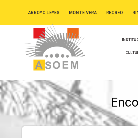
ARROYO LEYES
MONTE VERA
RECREO
RI
INSTITU
CULTU
Enc