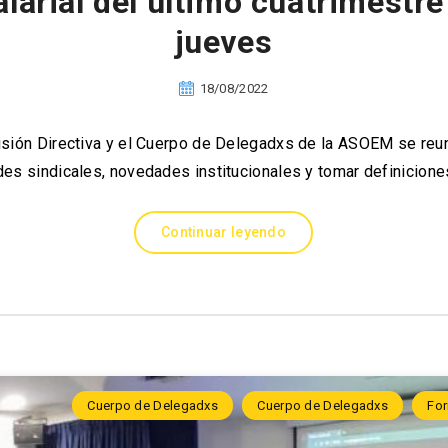
salarial del último cuatrimestr
jueves
18/08/2022
sión Directiva y el Cuerpo de Delegadxs de la ASOEM se reun
des sindicales, novedades institucionales y tomar definicion
Continuar leyendo
Cuerpo de Delegadxs
Cuerpo de Delegadxs
For