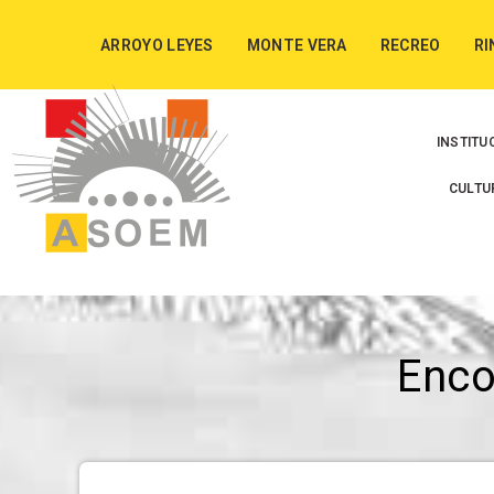
ARROYO LEYES
MONTE VERA
RECREO
RI
INSTITU
CULTU
Enc