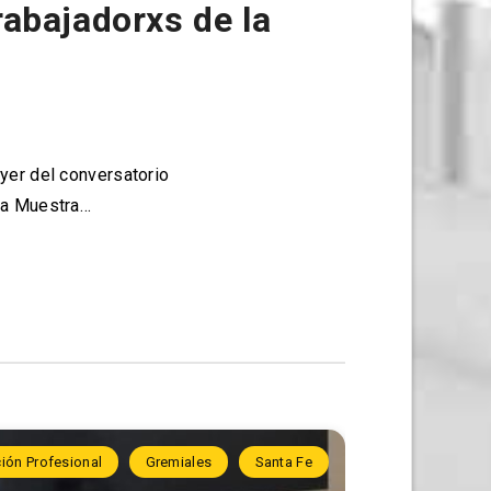
rabajadorxs de la
ayer del conversatorio
 la Muestra…
ión Profesional
Gremiales
Santa Fe