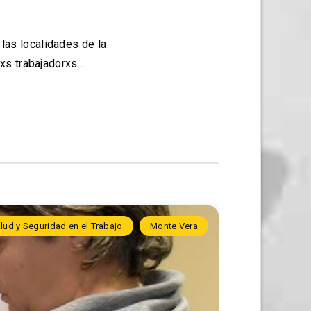
las localidades de la
lxs trabajadorxs…
lud y Seguridad en el Trabajo
Monte Vera