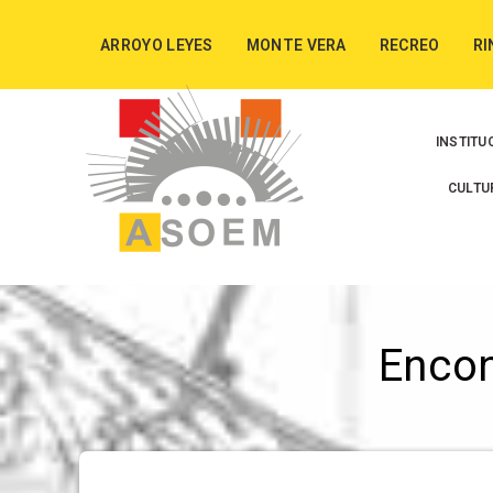
ARROYO LEYES
MONTE VERA
RECREO
RI
INSTITU
CULTU
Enco