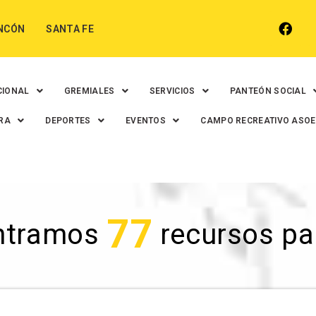
NCÓN
SANTA FE
CIONAL
GREMIALES
SERVICIOS
PANTEÓN SOCIAL
RA
DEPORTES
EVENTOS
CAMPO RECREATIVO ASO
77
ntramos
recursos para