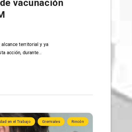
 de vacunación
EM
lcance territorial y ya
sta acción, durante…
dad en el Trabajo
Gremiales
Rincón