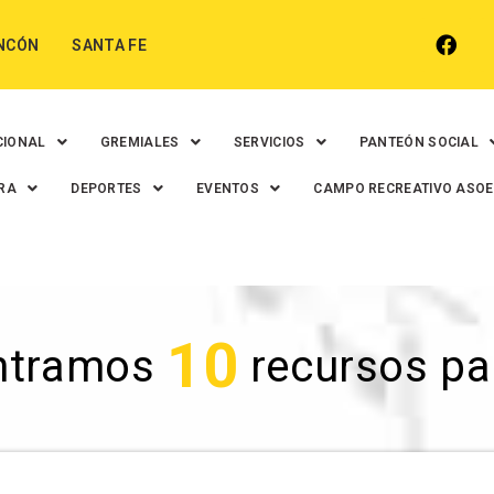
NCÓN
SANTA FE
CIONAL
GREMIALES
SERVICIOS
PANTEÓN SOCIAL
RA
DEPORTES
EVENTOS
CAMPO RECREATIVO ASO
10
ntramos
recursos para