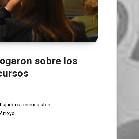
logaron sobre los
cursos
abajadorxs municipales
 Arroyo…