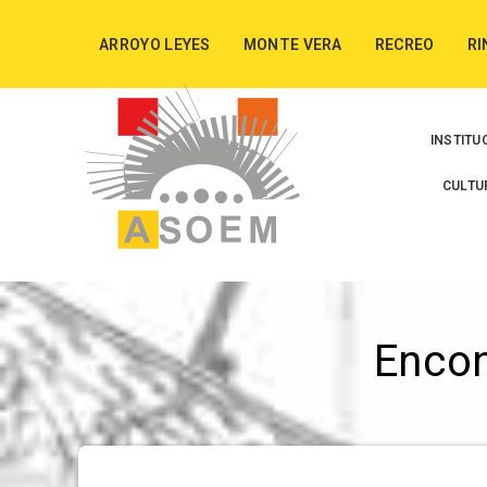
ARROYO LEYES
MONTE VERA
RECREO
RI
INSTITU
CULTU
Enco