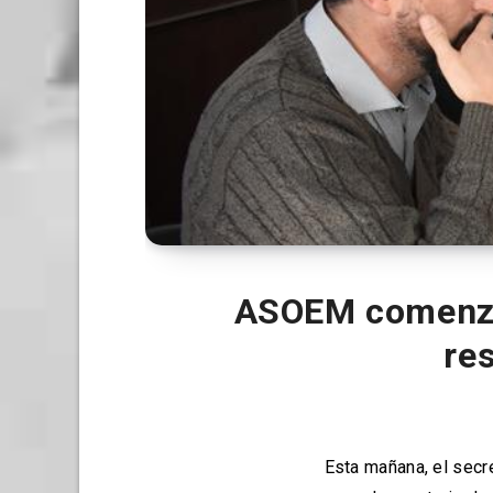
ASOEM comenzó 
re
Esta mañana, el secr