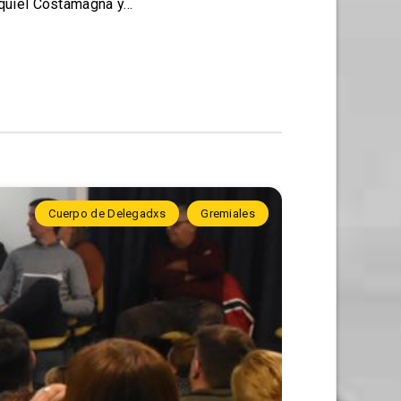
equiel Costamagna y…
Cuerpo de Delegadxs
Gremiales