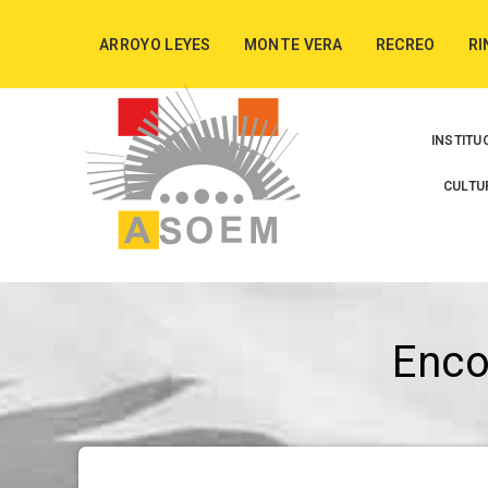
ARROYO LEYES
MONTE VERA
RECREO
RI
INSTITU
CULTU
Enc