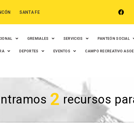
NCÓN
SANTA FE
CIONAL
GREMIALES
SERVICIOS
PANTEÓN SOCIAL
RA
DEPORTES
EVENTOS
CAMPO RECREATIVO ASO
2
ontramos
recursos para 