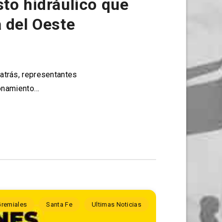
to hidráulico que
 del Oeste
 atrás, representantes
ionamiento…
Gremiales
Santa Fe
Ultimas Noticias