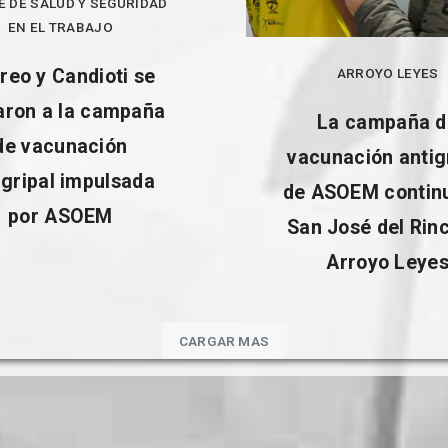
É DE SALUD Y SEGURIDAD
EN EL TRABAJO
ARROYO LEYES
reo y Candioti se
ron a la campaña
La campaña d
de vacunación
vacunación antig
igripal impulsada
de ASOEM contin
por ASOEM
San José del Rin
Arroyo Leye
CARGAR MAS