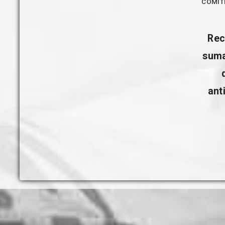
COMIT
Rec
suma
ant