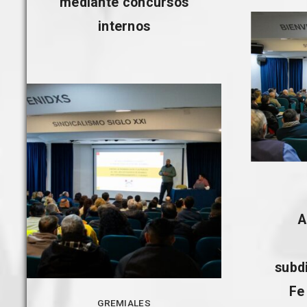
mediante concursos
internos
A
subd
Fe
GREMIALES