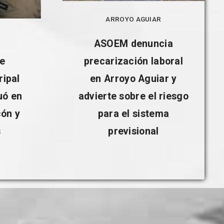
ARROYO AGUIAR
ASOEM denuncia
e
precarización laboral
ripal
en Arroyo Aguiar y
uó en
advierte sobre el riesgo
cón y
para el sistema
s
previsional