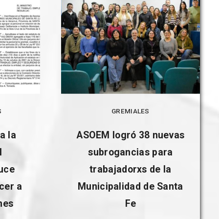
S
GREMIALES
a la
ASOEM logró 38 nuevas
l
subrogancias para
uce
trabajadorxs de la
cer a
Municipalidad de Santa
nes
Fe