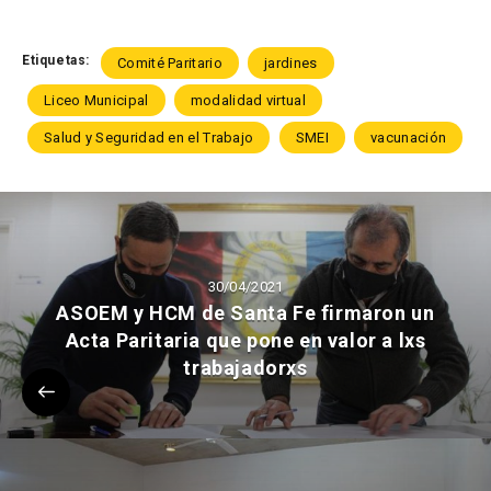
Etiquetas:
Comité Paritario
jardines
Liceo Municipal
modalidad virtual
Salud y Seguridad en el Trabajo
SMEI
vacunación
30/04/2021
ASOEM y HCM de Santa Fe firmaron un
Acta Paritaria que pone en valor a lxs
trabajadorxs