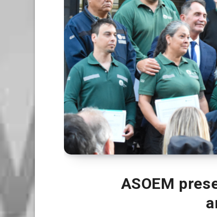
ASOEM presen
a