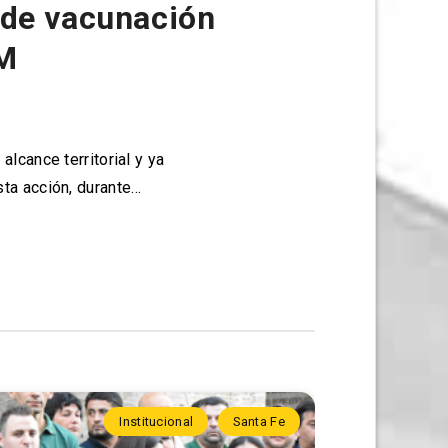
 de vacunación
EM
lcance territorial y ya
sta acción, durante…
Institucional
Santa Fe