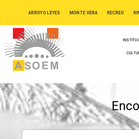
ARROYO LEYES
MONTE VERA
RECREO
RI
INSTITU
CULTU
Enc