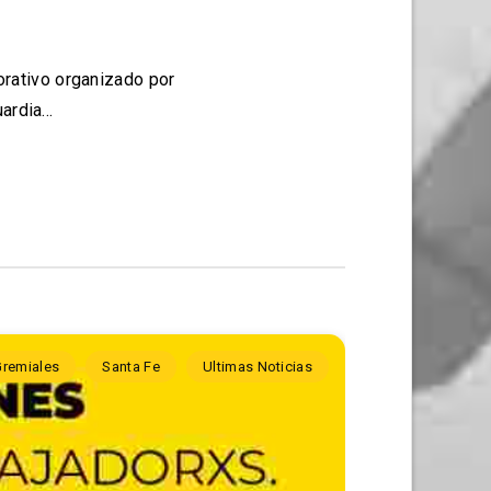
orativo organizado por
uardia…
Gremiales
Santa Fe
Ultimas Noticias