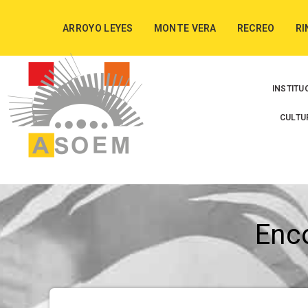
ARROYO LEYES
MONTE VERA
RECREO
RI
INSTITU
CULTU
Enc