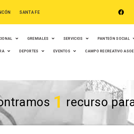
NCÓN
SANTA FE
CIONAL
GREMIALES
SERVICIOS
PANTEÓN SOCIAL
RA
DEPORTES
EVENTOS
CAMPO RECREATIVO ASO
1
ontramos
recurso para 