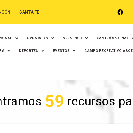
NCÓN
SANTA FE
CIONAL
GREMIALES
SERVICIOS
PANTEÓN SOCIAL
RA
DEPORTES
EVENTOS
CAMPO RECREATIVO ASO
59
ntramos
recursos para