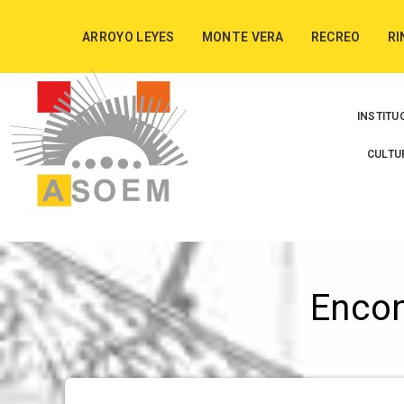
ARROYO LEYES
MONTE VERA
RECREO
RI
INSTITU
CULTU
Enco