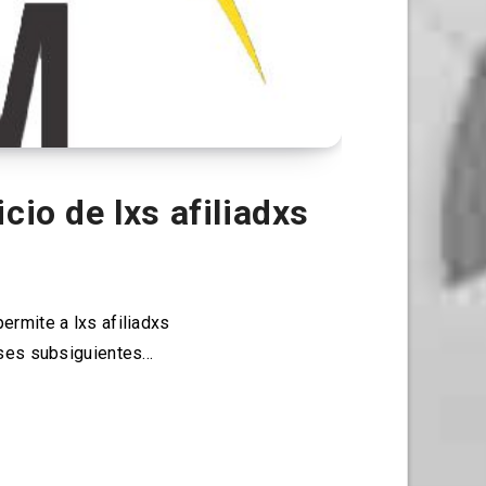
io de lxs afiliadxs
rmite a lxs afiliadxs
eses subsiguientes…