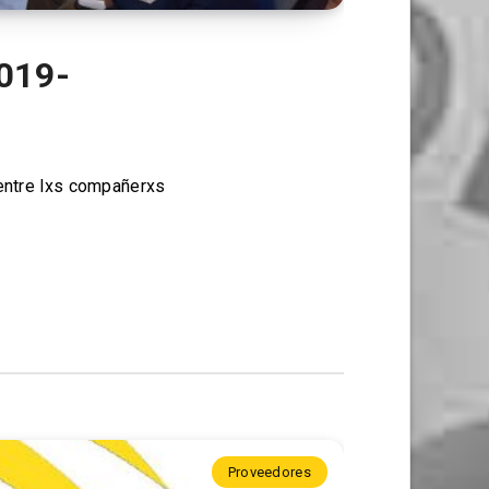
2019-
ntre lxs compañerxs
Proveedores