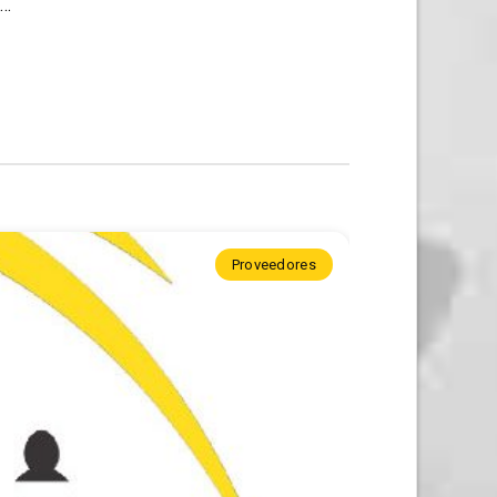
o…
Proveedores