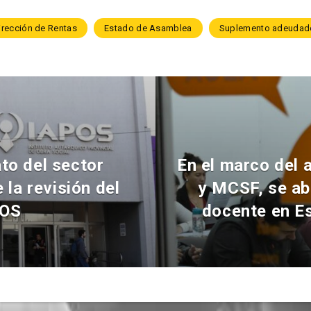
irección de Rentas
Estado de Asamblea
Suplemento adeudad
to del sector
En el marco del 
la revisión del
y MCSF, se ab
POS
docente en Es