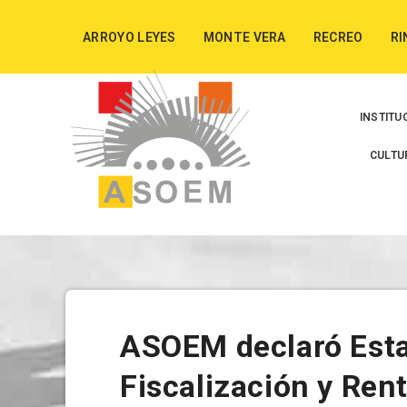
ARROYO LEYES
MONTE VERA
RECREO
RI
INSTITU
CULTU
ASOEM declaró Esta
Fiscalización y Ren