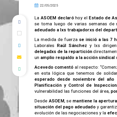
22/05/2025
La
ASOEM declaró
hoy el
Estado de As
se toma luego de varias semanas de 
adeudado a lxs trabajadorxs del depar
La medida de fuerza
se inició a las 7
Laborales
Raúl Sánchez
y lxs dirige
delegadxs de la repartición
directamen
un
amplio respaldo a la acción sindical
Acevedo comentó
al respecto: “Comenz
en esta lógica que tenemos de solida
esperado desde noviembre del año 
Planificación y Control de Inspeccio
vulnerabilidad las funciones del área,
po
Desde
ASOEM
, se
mantiene la apertura
situación del pago adeudado
y garanti
evolución de las negociaciones y la
efec