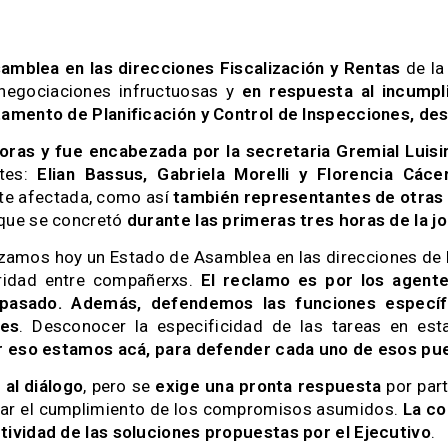
amblea en las direcciones Fiscalización y Rentas
de la
negociaciones infructuosas y
en respuesta al incump
tamento de Planificación y Control de Inspecciones, d
 horas y fue encabezada por la secretaria Gremial Luis
ntes:
Elian Bassus, Gabriela Morelli y Florencia Cáce
te afectada, como así
también representantes de otras
que se concretó
durante las primeras tres horas de la jo
amos hoy un Estado de Asamblea en las direcciones de Fi
ridad entre compañerxs.
El reclamo es por los agent
pasado. Además, defendemos las funciones específi
nes
. Desconocer la especificidad de las tareas en est
r eso estamos acá, para defender cada uno de esos pue
 al diálogo
, pero se
exige una pronta respuesta
por par
zar el cumplimiento de los compromisos asumidos.
La co
tividad de las soluciones propuestas por el Ejecutivo
.