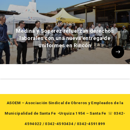
31/01/2025
Medina y Soperez refuerzan derechos
laborales con una nueva entrega de
uniformes en Rincón
ASOEM – Asociación Sindical de Obreros y Empleados de la
Municipalidad de Santa Fe
•Urquiza 1954 – Santa Fe
☏
0342-
4594022
/
0342-4593434
/
0342-4591899