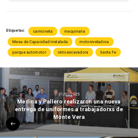
Etiquetas:
camioneta
maquinaria
Mesa de Capacidad Instalada
motoniveladora
parque automotor
retroexcavadora
Santa Fe
31/01/2025
Medina y Pallero realizaron una nueva
entrega de uniformes a trabajadorxs de
Monte Vera