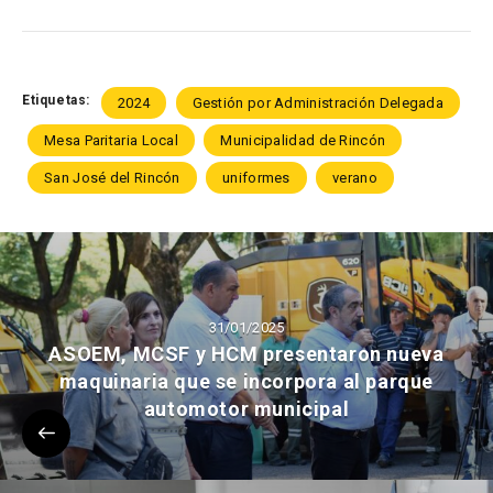
Etiquetas:
2024
Gestión por Administración Delegada
Mesa Paritaria Local
Municipalidad de Rincón
San José del Rincón
uniformes
verano
31/01/2025
ASOEM, MCSF y HCM presentaron nueva
maquinaria que se incorpora al parque
automotor municipal