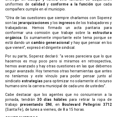
uniformes de
calidad
y
conforme a la función
que cada
compañerx cumple en el municipio.
“Otra de las cuestiones que siempre charlamos con Soperez
son las
jerarquizaciones
y los
ingresos
de los trabajadores y
trabajadoras. Hemos firmado un acta paritaria para
conformar una comisión que trabaje sobre la
estructura
orgánica
. Es sumamente importante este tema porque se
está dando un
cambio generacional
y hay que pensar en los
que vienen”, expresó el dirigente sindical.
Por su parte, Soperez declaró: “a veces pareciera que lo que
hacemos es muy poco pero si miramos en retrospectiva,
hemos avanzado y hay otras cuestiones en las que debemos
seguir avanzado. Hoy tenemos otras herramientas que antes
no teníamos y este vínculo para poder pensar junto al
sindicato
estrategias
para optimizar no solamente el recurso
humano sino la carrera municipal de cada uno de ustedes”.
Cabe destacar que lxs agentes que no concurrieron a la
jornada, tendrán
30 días hábiles
para retirar la ropa de
trabajo
presentando DNI
, en
Boulevard Pellegrini 3712
(Santa Fe), de lunes a viernes, de 8 a 15 horas.