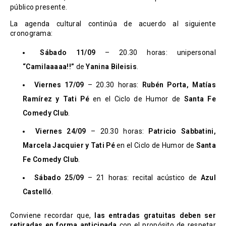
público presente.
La agenda cultural continúa de acuerdo al siguiente
cronograma:
Sábado 11/09
– 20.30 horas: unipersonal
“Camilaaaaa!!”
de
Yanina Bileisis
.
Viernes 17/09
– 20.30 horas:
Rubén Porta, Matías
Ramírez y Tati Pé
en el Ciclo de Humor de
Santa Fe
Comedy Club
.
Viernes 24/09
– 20.30 horas:
Patricio Sabbatini,
Marcela Jacquier y Tati Pé
en el Ciclo de Humor de
Santa
Fe Comedy Club
.
Sábado 25/09
– 21 horas: recital acústico de
Azul
Castelló
.
Conviene recordar que,
las entradas gratuitas deben ser
retiradas en forma anticipada
con el propósito de respetar