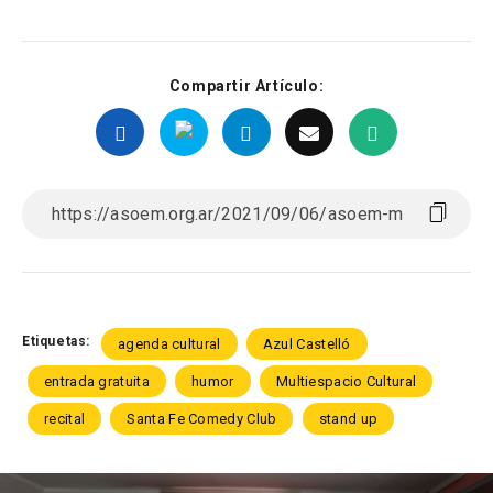
Compartir Artículo:
Etiquetas:
agenda cultural
Azul Castelló
entrada gratuita
humor
Multiespacio Cultural
recital
Santa Fe Comedy Club
stand up