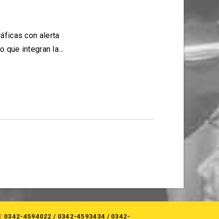
áficas con alerta
jo que integran la…
☏
0342-4594022
/
0342-4593434
/
0342-