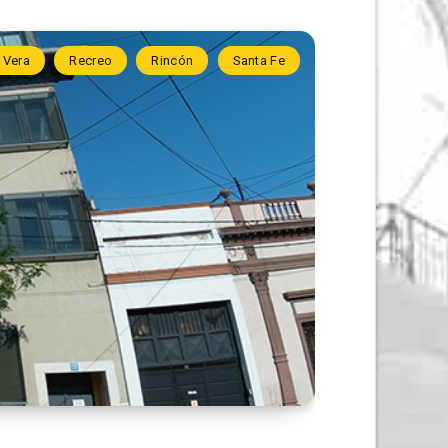
 Vera
Recreo
Rincón
Santa Fe