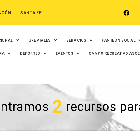
NCÓN
SANTA FE
CIONAL
GREMIALES
SERVICIOS
PANTEÓN SOCIAL
RA
DEPORTES
EVENTOS
CAMPO RECREATIVO ASO
2
ontramos
recursos para 