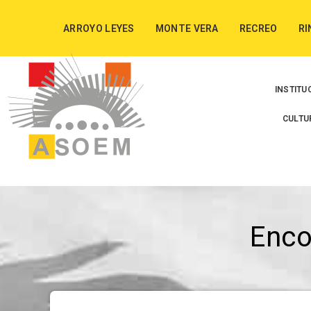
ARROYO LEYES
MONTE VERA
RECREO
RI
INSTITU
CULTU
Enc