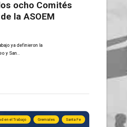
los ocho Comités
n de la ASOEM
bajo ya definieron la
reo y San…
d en el Trabajo
Gremiales
Santa Fe