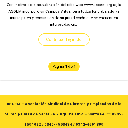
Con motivo de la actualización del sitio web www.asoem.org.ar, la
ASOEM incorporó un Campus Virtual para todxs lxs trabajadorxs
municipales y comunales de su jurisdicción que se encuentren
interesadxs en…
Continuar leyendo
Página 1 de 1
ASOEM – Asociación Sindical de Obreros y Empleados de la
Municipalidad de Santa Fe
•Urquiza 1954 – Santa Fe
☏
0342-
4594022
/
0342-4593434
/
0342-4591899