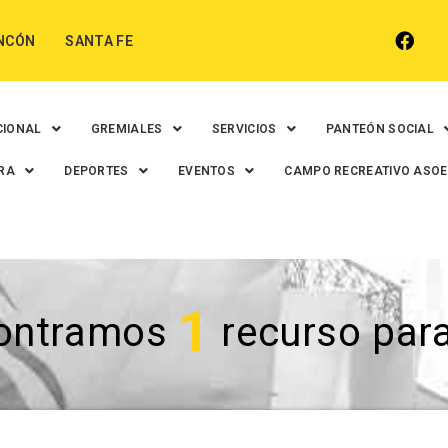
NCÓN
SANTA FE
CIONAL
GREMIALES
SERVICIOS
PANTEÓN SOCIAL
RA
DEPORTES
EVENTOS
CAMPO RECREATIVO ASO
1
ontramos
recurso para 