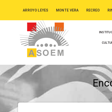
ARROYO LEYES
MONTE VERA
RECREO
RI
INSTITU
CULTU
Enc