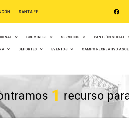
NCÓN
SANTA FE
CIONAL
GREMIALES
SERVICIOS
PANTEÓN SOCIAL
RA
DEPORTES
EVENTOS
CAMPO RECREATIVO ASO
1
ontramos
recurso para 