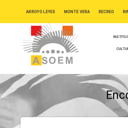
ARROYO LEYES
MONTE VERA
RECREO
RI
INSTITU
CULTU
Enc