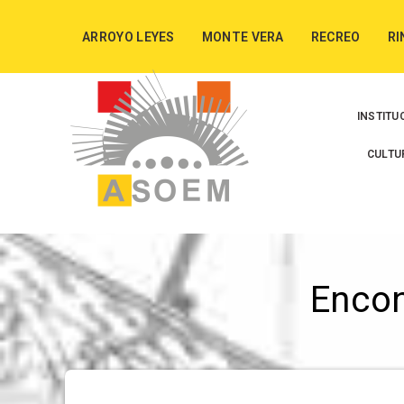
ARROYO LEYES
MONTE VERA
RECREO
RI
INSTITU
CULTU
Enco