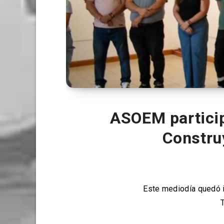
ASOEM particip
Construy
Este mediodía quedó i
T