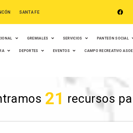
NCÓN
SANTA FE
CIONAL
GREMIALES
SERVICIOS
PANTEÓN SOCIAL
RA
DEPORTES
EVENTOS
CAMPO RECREATIVO ASO
21
ntramos
recursos para