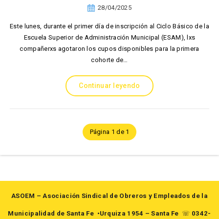
28/04/2025
Este lunes, durante el primer día de inscripción al Ciclo Básico de la
Escuela Superior de Administración Municipal (ESAM), lxs
compañerxs agotaron los cupos disponibles para la primera
cohorte de…
Continuar leyendo
Página 1 de 1
ASOEM – Asociación Sindical de Obreros y Empleados de la
Municipalidad de Santa Fe
•Urquiza 1954 – Santa Fe
☏
0342-