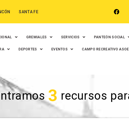
NCÓN
SANTA FE
CIONAL
GREMIALES
SERVICIOS
PANTEÓN SOCIAL
RA
DEPORTES
EVENTOS
CAMPO RECREATIVO ASO
3
ontramos
recursos para 