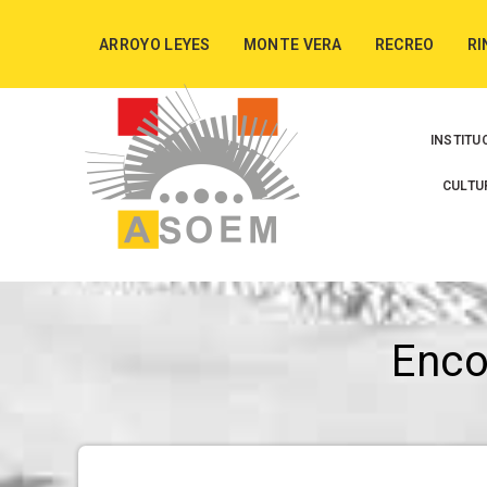
ARROYO LEYES
MONTE VERA
RECREO
RI
INSTITU
CULTU
Enc