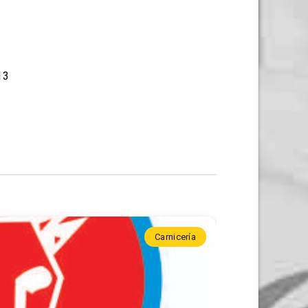
13
Carnicería