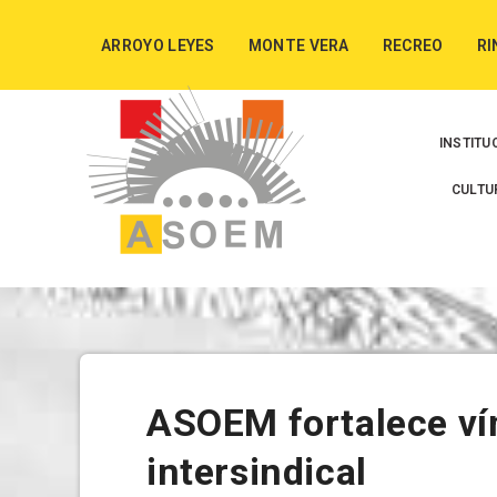
ARROYO LEYES
MONTE VERA
RECREO
RI
INSTITU
CULTU
ASOEM fortalece v
intersindical