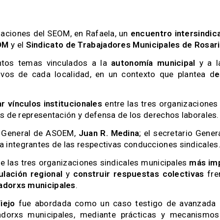
alaciones del SEOM, en Rafaela, un
encuentro intersindica
OM
y el
Sindicato de Trabajadores Municipales de Rosar
intos temas vinculados a la
autonomía municipal
y a 
ivos de cada localidad, en un contexto que plantea d
e
r vínculos institucionales
entre las tres organizaciones
as de representación y defensa de los derechos laborales.
io General de ASOEM,
Juan R. Medina
; el secretario Gene
o a integrantes de las respectivas conducciones sindicales
de las tres organizaciones sindicales municipales
más imp
ulación regional
y
construir respuestas colectivas
fren
jadorxs municipales
.
iejo
fue abordada como un caso testigo de avanzada de
jadorxs municipales, mediante prácticas y mecanismo