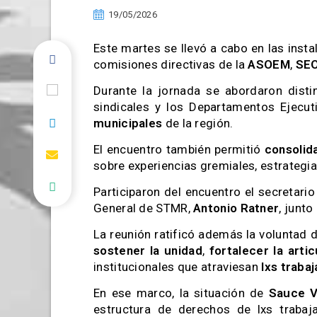
19/05/2026
Este martes se llevó a cabo en las inst
comisiones directivas de la
ASOEM
,
SE
Durante la jornada se abordaron dist
sindicales y los Departamentos Ejecut
municipales
de la región.
El encuentro también permitió
consolida
sobre experiencias gremiales, estrategi
Participaron del encuentro el secretar
General de STMR,
Antonio Ratner
, junt
La reunión ratificó además la voluntad 
sostener la unidad
,
fortalecer la artic
institucionales que atraviesan
lxs traba
En ese marco, la situación de
Sauce V
estructura de derechos de lxs traba