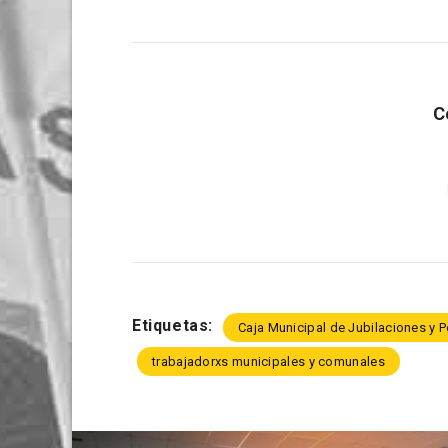
C
Etiquetas:
Caja Municipal de Jubilaciones y 
trabajadorxs municipales y comunales