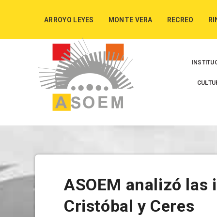
ARROYO LEYES
MONTE VERA
RECREO
RI
INSTITU
CULTU
ASOEM analizó las 
Cristóbal y Ceres