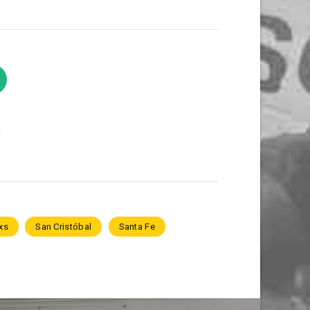
xs
San Cristóbal
Santa Fe