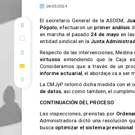
28/05/2024
El secretario General de la ASOEM,
Jua
Pópolo
, efectuaron un
primer análisis
d
en marcha el pasado
24 de mayo
en la
entidad sindical en la
Junta Administra
Respecto de las intervenciones, Medina
virtuoso
entendiendo que la Caja es 
Consideramos que a través de un pr
informe actuarial
, el abordaje va a ser
La CMJyP retomó dicha medida con el ob
de datos
, así como también, el cumplim
CONTINUACIÓN DEL PROCESO
Las inspecciones, previstas por
Ordena
Administradora
dictó una resolución q
busca
optimizar el sistema previsional
.