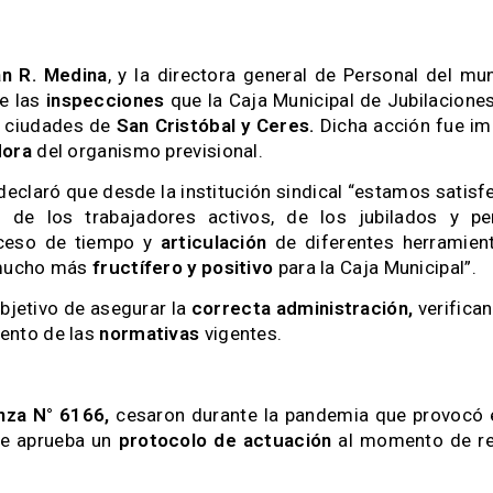
n R. Medina
, y la directora general de Personal del mun
e las
inspecciones
que la Caja Municipal de Jubilacion
s ciudades de
San Cristóbal y Ceres.
Dicha acción fue im
dora
del organismo previsional.
 declaró que desde la institución sindical “estamos sati
de los trabajadores activos, de los jubilados y pe
oceso de tiempo y
articulación
de diferentes herramien
 mucho más
fructífero y positivo
para la Caja Municipal”.
jetivo de asegurar la
correcta administración,
verifica
iento de las
normativas
vigentes.
nza N° 6166,
cesaron durante la pandemia que provocó e
ue aprueba un
protocolo de actuación
al momento de re