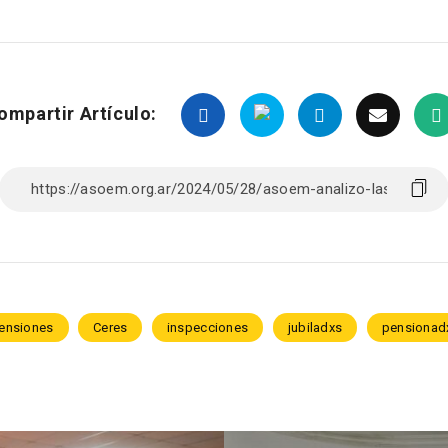
ompartir Artículo:
Pensiones
Ceres
inspecciones
jubiladxs
pensionad