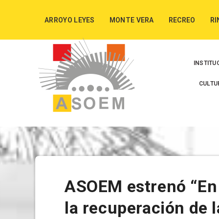
ARROYO LEYES
MONTE VERA
RECREO
RI
INSTITU
CULTU
ASOEM estrenó “En p
la recuperación de 