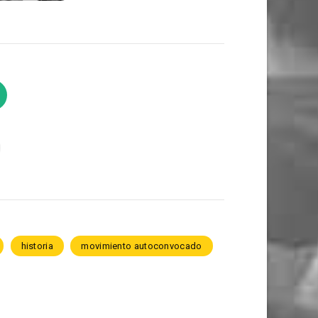
historia
movimiento autoconvocado