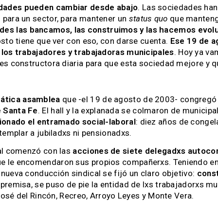
edades pueden cambiar desde abajo
. Las sociedades ha
 para un sector, para mantener un
status quo
que mantenga
ades las bancamos, las construimos y las hacemos evolu
osto tiene que ver con eso, con darse cuenta.
Ese 19 de a
 los trabajadores y trabajadoras municipales
. Hoy ya va
es constructora diaria para que esta sociedad mejore y qu
ática asamblea
que -el 19 de agosto de 2003- congregó
e Santa Fe
. El hall y la explanada se colmaron de municip
sionado el entramado social-laboral
: diez años de conge
templar a jubiladxs ni pensionadxs.
pal comenzó con las
acciones de siete delegadxs autoc
e le encomendaron sus propios compañerxs. Teniendo en
nueva conducción sindical se fijó un claro objetivo:
const
 premisa, se puso de pie la entidad de lxs trabajadorxs mu
 José del Rincón, Recreo, Arroyo Leyes y Monte Vera.