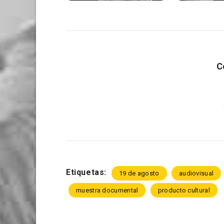
C
Etiquetas:
19 de agosto
audiovisual
muestra documental
producto cultural