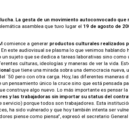
 lucha. La gesta de un movimiento autoconvocado que r
blemática asamblea que tuvo lugar el
19 de agosto de 2
M comience a generar
productos culturales realizados p
. En este audiovisual se plasma lo que venimos hablando 
o un sujeto que se dedica a tareas laborativas sino como
ferentes culturas, ideologías y maneras de ver la vida. Es
ional
que tiene una mirada sobra una democracia nueva, u
y del ´50 pero con otra carga. Hoy, las diferentes manera
e un pensamiento único la cruce sino que está pensada p
ue construye algo nuevo. Lo más importante es pensar la
res y las trabajadoras sin importar su status del contra
 servicio) porque todos son trabajadores. Esta institució
es, ha sido vulnerado y que hoy también intenta ser vuln
adores piense como piensa”, expresó el secretario General