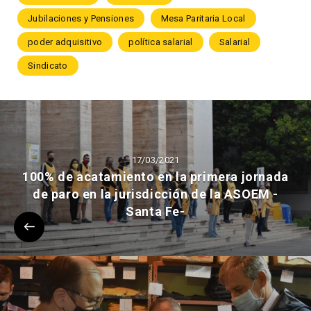
Jubilaciones y Pensiones
Mesa Paritaria Local
poder adquisitivo
política salarial
Salarial
Sindicato
17/03/2021
100% de acatamiento en la primera jornada
de paro en la jurisdicción de la ASOEM -
Santa Fe-