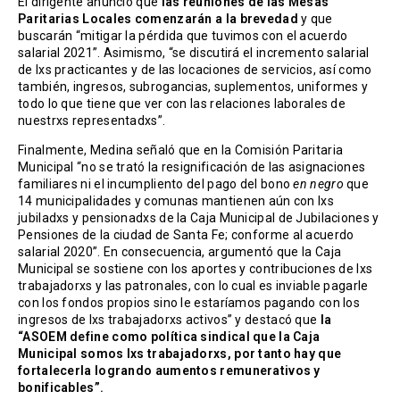
El dirigente anunció que
las reuniones de las Mesas
Paritarias Locales comenzarán a la brevedad
y que
buscarán “mitigar la pérdida que tuvimos con el acuerdo
salarial 2021”. Asimismo, “se discutirá el incremento salarial
de lxs practicantes y de las locaciones de servicios, así como
también, ingresos, subrogancias, suplementos, uniformes y
todo lo que tiene que ver con las relaciones laborales de
nuestrxs representadxs”.
Finalmente, Medina señaló que en la Comisión Paritaria
Municipal “no se trató la resignificación de las asignaciones
familiares ni el incumpliento del pago del bono
en negro
que
14 municipalidades y comunas mantienen aún con lxs
jubiladxs y pensionadxs de la Caja Municipal de Jubilaciones y
Pensiones de la ciudad de Santa Fe; conforme al acuerdo
salarial 2020”. En consecuencia, argumentó que la Caja
Municipal se sostiene con los aportes y contribuciones de lxs
trabajadorxs y las patronales, con lo cual es inviable pagarle
con los fondos propios sino le estaríamos pagando con los
ingresos de lxs trabajadorxs activos” y destacó que
la
“ASOEM define como política sindical que la Caja
Municipal somos lxs trabajadorxs, por tanto hay que
fortalecerla logrando aumentos remunerativos y
bonificables”.