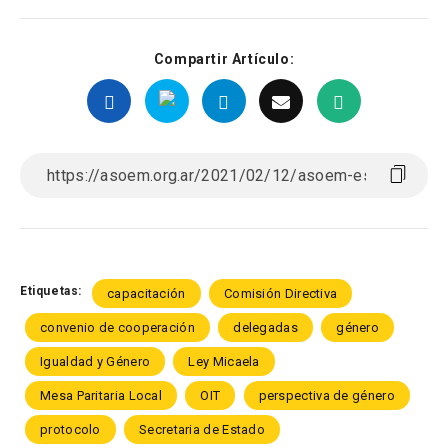
Compartir Artículo:
Etiquetas:
capacitación
Comisión Directiva
convenio de cooperación
delegadas
género
Igualdad y Género
Ley Micaela
Mesa Paritaria Local
OIT
perspectiva de género
protocolo
Secretaria de Estado