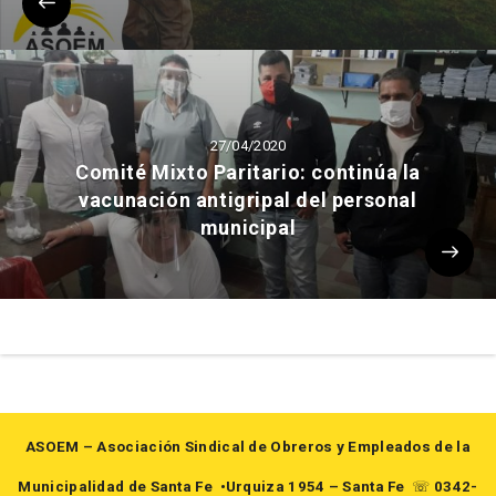
27/04/2020
Comité Mixto Paritario: continúa la
vacunación antigripal del personal
municipal
ASOEM – Asociación Sindical de Obreros y Empleados de la
Municipalidad de Santa Fe
•Urquiza 1954 – Santa Fe
☏
0342-