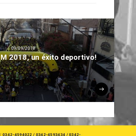
09/09/2018
 2018, un éxito deportivo!
☏
0342-4594022
/
0342-4593434
/
0342-