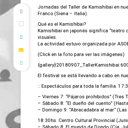
Jornadas del Taller de Kamishibai en nue
Franco (Siena – Italia).
Qué es el Kamishibai?
Kamishibai en japonés significa “teatro 
visuales.
La actividad estuvo organizada por ASOEM
(Click en la foto para ver las imágenes)
{gallery}20180907_TallerKamishibai:600
El festival se está llevando a cabo en nu
:: Espectáculos para toda la familia. 17:3
– Viernes 7: “Pájaros prohibidos” (Tres 
– Sábado 8: “El dueño del cuento” (Hast
– Domingo 9: “Abracadabra al mar” (Las
18:30hs. Centro Cultural Provincial (Jun
– Sábado 8: El mundo de Dondo (Cía. Jul