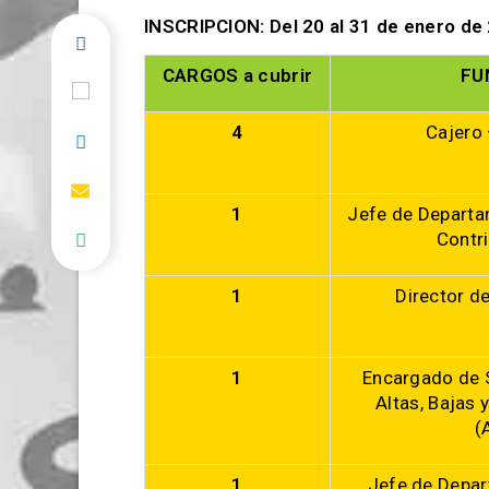
INSCRIPCION:
Del 20 al 31 de enero de
CARGOS a cubrir
FU
4
Cajero
1
Jefe de Departa
Contr
1
Director de
1
Encargado de 
Altas, Bajas 
(
1
Jefe de Depar