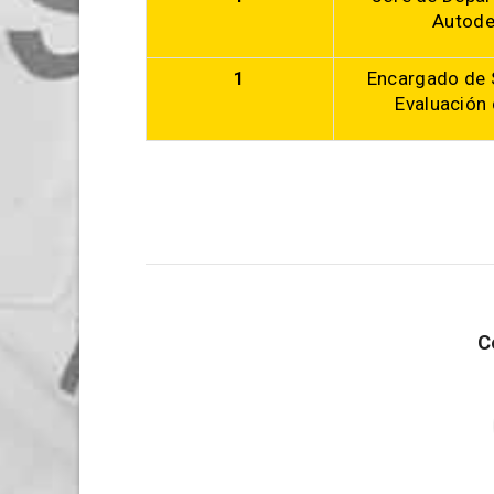
Autode
1
Encargado de S
Evaluación
C