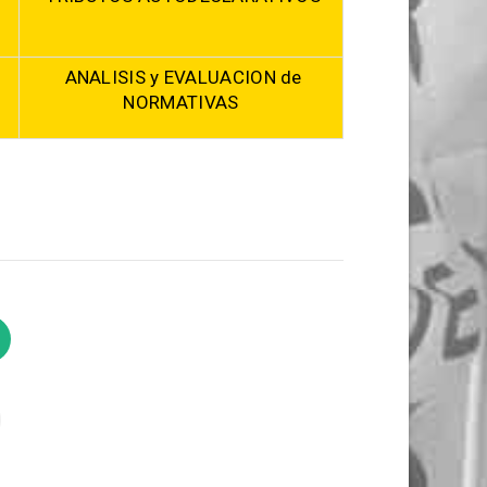
ANALISIS y EVALUACION de
NORMATIVAS