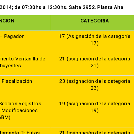
 2014; de 07:30hs a 12:30hs. Salta 2952. Planta Alta
NCION
CATEGORIA
 – Pagador
17 (Asignación de la categoría
17)
mento Ventanilla de
21 (asignación de la categoría
ibuyentes
21)
 Fiscalización
23 (asignación de la categoría
23)
Sección Registros
19 (asignación de la categoría
y Modificaciones
19)
ABM)
tamento Tributos
21 (asignación de la categoría