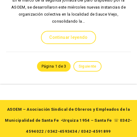
En el marco de la segunda jornada del paro dispuesto por la
ASOEM, se desarrollaron este miércoles nuevas instancias de
organización colectiva en la localidad de Sauce Viejo,
consolidando la…
Continuar leyendo
Página 1 de 3
Siguiente
ASOEM – Asociación Sindical de Obreros y Empleados de la
Municipalidad de Santa Fe
•Urquiza 1954 – Santa Fe
☏
0342-
4594022
/
0342-4593434
/
0342-4591899