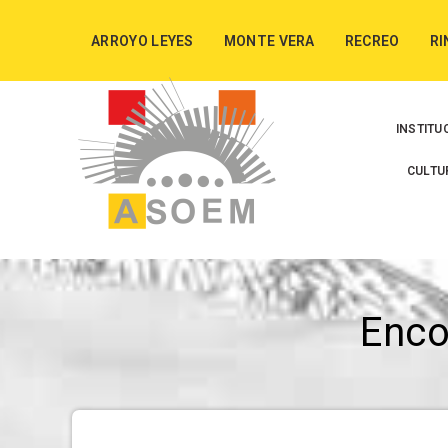
ARROYO LEYES
MONTE VERA
RECREO
RI
INSTITU
CULTU
Enc