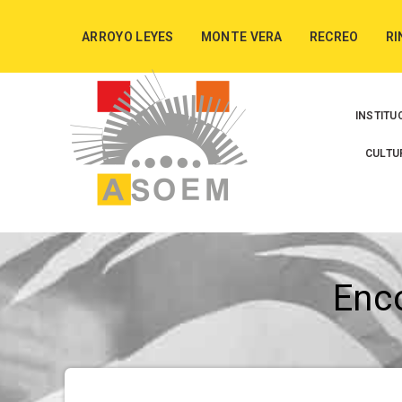
ARROYO LEYES
MONTE VERA
RECREO
RI
INSTITU
CULTU
Enc