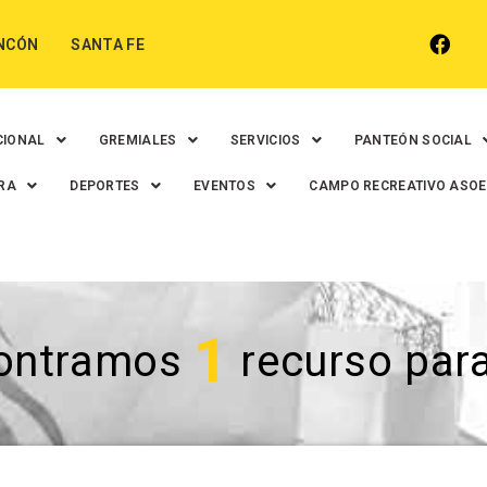
NCÓN
SANTA FE
CIONAL
GREMIALES
SERVICIOS
PANTEÓN SOCIAL
RA
DEPORTES
EVENTOS
CAMPO RECREATIVO ASO
1
ontramos
recurso para 