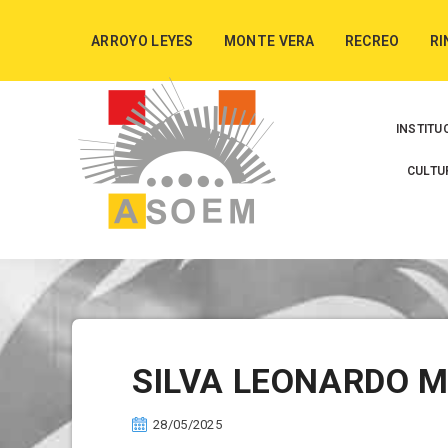
ARROYO LEYES
MONTE VERA
RECREO
RI
INSTITU
CULTU
SILVA LEONARDO 
28/05/2025