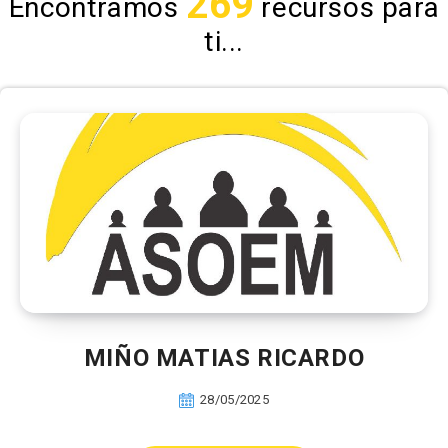
269
Encontramos
recursos para
ti...
MIÑO MATIAS RICARDO
28/05/2025