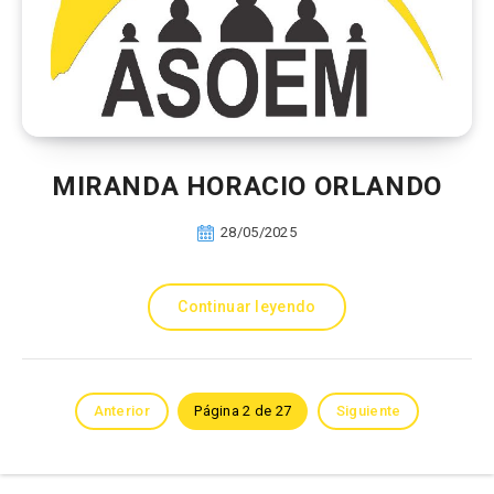
MIRANDA HORACIO ORLANDO
28/05/2025
Continuar leyendo
Anterior
Página 2 de 27
Siguiente