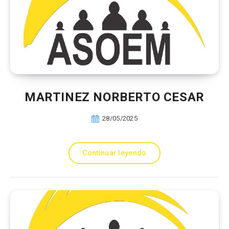
MARTINEZ NORBERTO CESAR
28/05/2025
Continuar leyendo