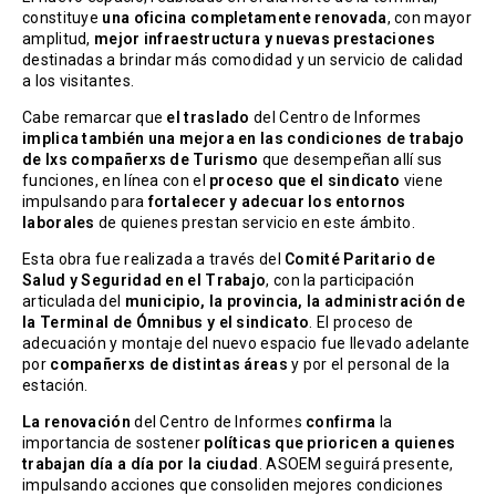
constituye
una oficina completamente renovada
, con mayor
amplitud,
mejor infraestructura y nuevas prestaciones
destinadas a brindar más comodidad y un servicio de calidad
a los visitantes.
Cabe remarcar que
el traslado
del Centro de Informes
implica también una mejora en las condiciones de trabajo
de lxs compañerxs de Turismo
que desempeñan allí sus
funciones, en línea con el
proceso que el sindicato
viene
impulsando para
fortalecer y adecuar los entornos
laborales
de quienes prestan servicio en este ámbito.
Esta obra fue realizada a través del
Comité Paritario de
Salud y Seguridad en el Trabajo
, con la participación
articulada del
municipio, la provincia, la administración de
la Terminal de Ómnibus y el sindicato
. El proceso de
adecuación y montaje del nuevo espacio fue llevado adelante
por
compañerxs de distintas áreas
y por el personal de la
estación.
La renovación
del Centro de Informes
confirma
la
importancia de sostener
políticas que prioricen a quienes
trabajan día a día por la ciudad
. ASOEM seguirá presente,
impulsando acciones que consoliden mejores condiciones