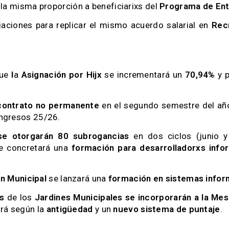
la misma proporción a beneficiarixs del
Programa de Ent
aciones para replicar el mismo acuerdo salarial en
Rec
que
l
a
Asignación por Hijx
se incrementará un
70,94%
y p
contrato no permanente
en el segundo semestre del año
 ingresos 25/26.
se otorgarán 80 subrogancias
en dos ciclos (junio y
e concretará una
formación para desarrolladorxs info
n Municipal
se lanzará una
formación en sistemas infor
s
de los
Jardines Municipales
se incorporarán a la Mes
ará según la
antigüedad
y un
nuevo sistema de puntaje
.