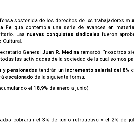
defensa sostenida de los derechos de lxs trabajadorxs mun
ta Fe
que contempla una serie de avances en materia s
itario. Las
nuevas conquistas sindicales
fueron aproba
o Cultural.
secretario General
Juan R. Medina
remarcó: “nosotros s
todas las actividades de la sociedad de la cual somos par
xs y pensionadxs
tendrán un
incremento salarial del 8%
c
erá
escalonado
de la siguiente forma:
 acumulando el
18,9%
de enero a junio)
adxs cobrarán el 3% de junio retroactivo y el 2% de ju