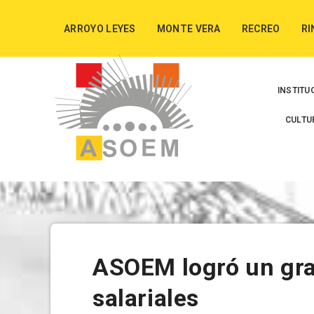
ARROYO LEYES
MONTE VERA
RECREO
RI
INSTITU
CULTU
ASOEM logró un gra
salariales