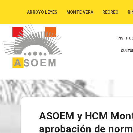
ARROYO LEYES
MONTE VERA
RECREO
RI
INSTITU
CULTU
ASOEM y HCM Monte
aprobación de norm