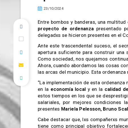
23/10/2024
Entre bombos y banderas, una multitud 
proyecto de ordenanza
presentado por
delegadxs se hicieron presentes en el Con
Ante este trascendental suceso, el se
apertura suficiente para construir una
Como sociedad, nos quejamos continuam
Ahora, cuando abordamos las cosas co
las arcas del municipio. Esta ordenanza n
“La implementación de esta ordenanza no
en la
economía local
y en la
calidad d
estos tiempos en los que se desprestigia
salariales, por mejores condiciones l
presentes
Mariela Pelesson, Bruno Scal
Cabe destacar que, lxs compañerxs mun
tiene como principal objetivo fortalece