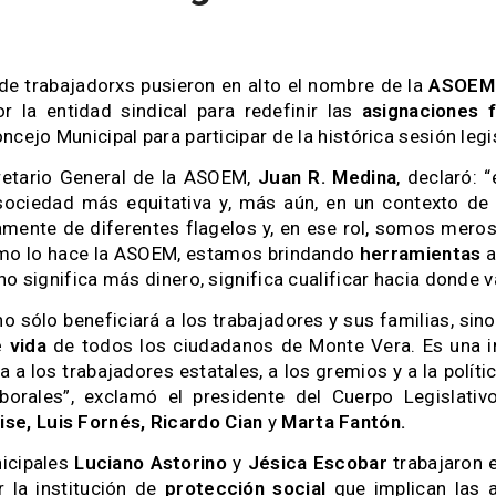
de trabajadorxs pusieron en alto el nombre de la
ASOEM
 la entidad sindical para redefinir las
asignaciones f
cejo Municipal para participar de la histórica sesión legis
cretario General de la ASOEM,
Juan R. Medina
, declaró: 
 sociedad más equitativa y, más aún, en un contexto de
ente de diferentes flagelos y, en ese rol, somos mero
mo lo hace la ASOEM, estamos brindando
herramientas
a
o significa más dinero, significa cualificar hacia donde va
 sólo beneficiará a los trabajadores y sus familias, sin
e vida
de todos los ciudadanos de Monte Vera. Es una in
 a los trabajadores estatales, a los gremios y a la políti
aborales”, exclamó el presidente del Cuerpo Legislati
ise, Luis Fornés, Ricardo Cian
y
Marta Fantón.
icipales
Luciano Astorino
y
Jésica Escobar
trabajaron e
r la institución de
protección social
que implican las a