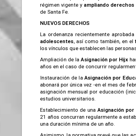
régimen vigente y
ampliando derechos
de Santa Fe.
NUEVOS DERECHOS
La ordenanza recientemente aprobada 
adolescentes
, así como también, en el
f
los vínculos que establecen las personas
Ampliación de la
Asignación por Hijx
has
años en el caso de concurrir regularmen
Instauración de la
Asignación por Educa
abonará por única vez -en el mes de febr
asignación mensual por educación (inici
estudios universitarios.
Establecimiento de una
Asignación por 
21 años concurran regularmente a establ
una duración mínima de un año.
Asimismo, la normativa prevé que las a