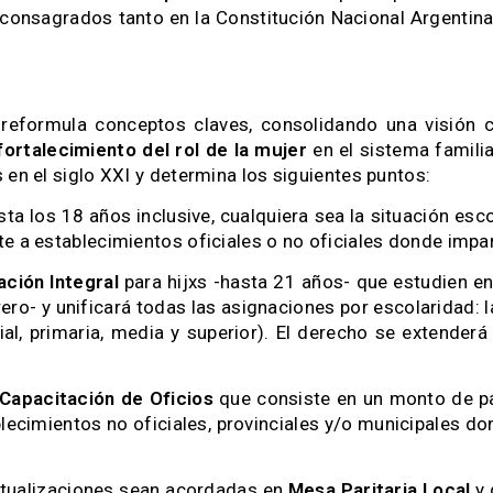
consagrados tanto en la Constitución Nacional Argentina
reformula conceptos claves, consolidando una visión 
ortalecimiento del rol de la mujer
en el sistema famili
 en el siglo XXI y determina los siguientes puntos:
ta los 18 años inclusive, cualquiera sea la situación es
te a establecimientos oficiales o no oficiales donde imp
ción Integral
para hijxs -hasta 21 años- que estudien en
ero- y unificará todas las asignaciones por escolaridad: l
al, primaria, media y superior). El derecho se extender
Capacitación de Oficios
que consiste en un monto de pa
ecimientos no oficiales, provinciales y/o municipales d
ctualizaciones sean acordadas en
Mesa Paritaria Local
y 