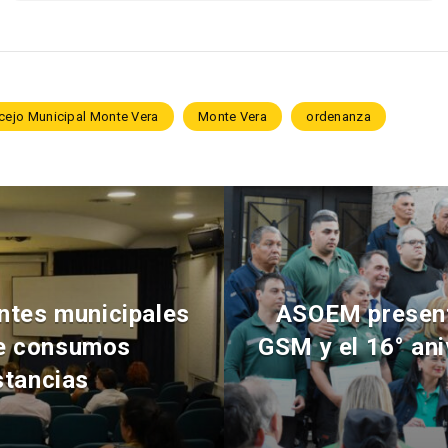
cejo Municipal Monte Vera
Monte Vera
ordenanza
tes municipales
ASOEM presente
 de consumos
GSM y el 16° ani
stancias