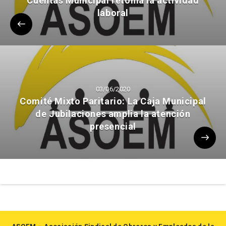
Cuentas Municipal retoma la actividad
laboral
03/06/2020
Comité Mixto Paritario: La Caja Municipal
de Jubilaciones amplia la atención
presencial