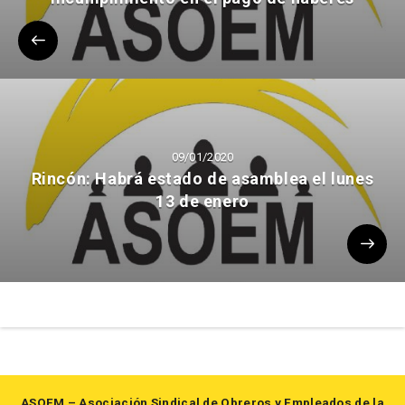
09/01/2020
Rincón: Habrá estado de asamblea el lunes
13 de enero
ASOEM – Asociación Sindical de Obreros y Empleados de la