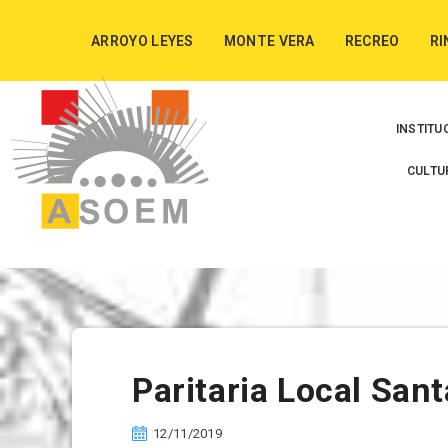
ARROYO LEYES
MONTE VERA
RECREO
RI
INSTITU
CULTU
Paritaria Local San
12/11/2019