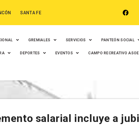
NCÓN
SANTA FE
CIONAL
GREMIALES
SERVICIOS
PANTEÓN SOCIAL
RA
DEPORTES
EVENTOS
CAMPO RECREATIVO ASO
remento salarial incluye a jub