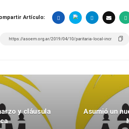
ompartir Artículo:
marzo y cláusula
Asumió un nue
ica