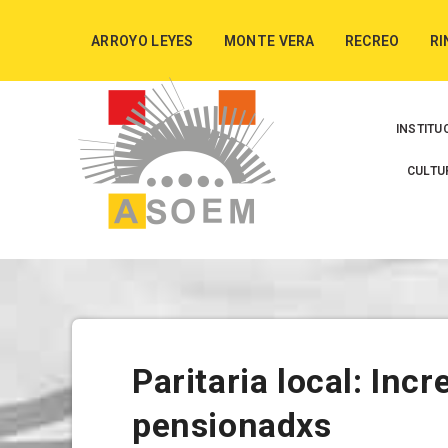
ARROYO LEYES
MONTE VERA
RECREO
RI
INSTITU
CULTU
Paritaria local: Inc
pensionadxs