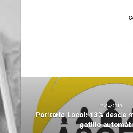
C
10/04/2019
Paritaria Local: 13% desde 
gatillo automát