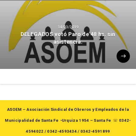
14/03/2019
DELEGADOS votó Paro de 48 hs. sin
asistencia.
ASOEM – Asociación Sindical de Obreros y Empleados de la
Municipalidad de Santa Fe
•Urquiza 1954 – Santa Fe
☏
0342-
4594022
/
0342-4593434
/
0342-4591899