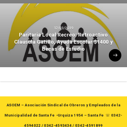
12/03/2019
Paritaria Local Recreo: Retroactivo
Clausula Gatillo, Ayuda Escolar $1400 y
Becas de Estudio
ASOEM – Asociación Sindical de Obreros y Empleados de la
Municipalidad de Santa Fe
•Urquiza 1954 – Santa Fe
☏
0342-
4594022
/
0342-4593434
/
0342-4591899