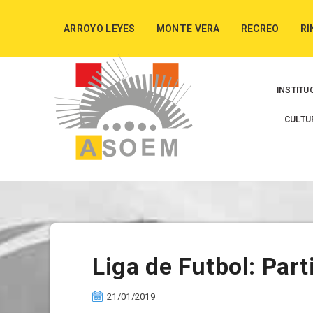
ARROYO LEYES
MONTE VERA
RECREO
RI
INSTITU
CULTU
Liga de Futbol: Par
21/01/2019