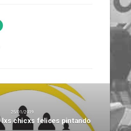
25/01/2019
 lxs chicxs felices pintando