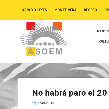
ARROYO LEYES
MONTE VERA
RECREO
RI
INSTITU
CULTU
No habrá paro el 20
17/09/2018