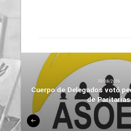
10/08/2016
Cuerpo de Delegados votó pe
de Paritarias