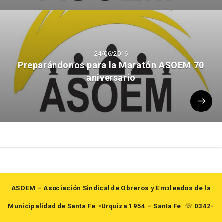
24/06/2016
Preparándonos para la Maratón ASOEM 70
aniversario
ASOEM – Asociación Sindical de Obreros y Empleados de la
Municipalidad de Santa Fe
•Urquiza 1954 – Santa Fe
☏
0342-