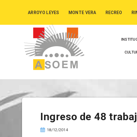
ARROYO LEYES
MONTE VERA
RECREO
RI
INSTITU
CULTU
Ingreso de 48 trab
18/12/2014