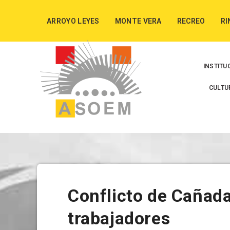
ARROYO LEYES
MONTE VERA
RECREO
RI
INSTITU
CULTU
Conflicto de Cañada
trabajadores